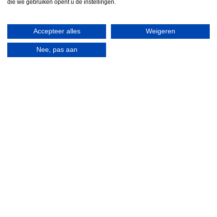
die we gebruiken opent u de instellingen.
Accepteer alles
Weigeren
Neem contact met ons op voor meer
informatie.
Nee, pas aan
Waar kunnen we u mee van dienst zijn?
*Alle prijzen zijn op aanvraag
Blijf op de hoogte