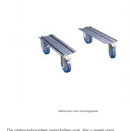
Wielensets met montageplaat
De opbouwhoogtes verschillen ook. Als u weet voor