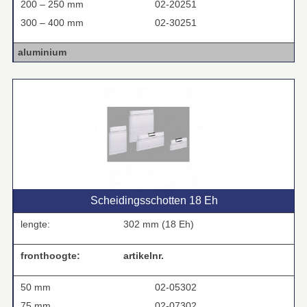
200 – 250 mm
02-20251
300 – 400 mm
02-30251
aluminium
Scheidingsschotten 18 Eh
lengte:
302 mm (18 Eh)
fronthoogte:
artikelnr.
50 mm
02-05302
75 mm
02-07302