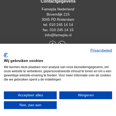
Contactgegevens
Famepla Nederland
Bovendijk 215
3045 PD Rotterdam
tel. 010 245 14 14
fax. 010 245 14 15
info@famepla.nl
Privacybeleid
Wij gebruiken cookies
Menu
We kunnen deze plaatsen voor analyse van onze bezoekersgegevens, om
Wie is Famepla?
onze website te verbeteren, gepersonaliseerde inhoud te tonen en om u een
geweldige website-ervaring te bieden. Voor meer informatie over de cookies
Nieuws
die we gebruiken opent u de instellingen.
Klanten Over Ons
Gratis Brochures
Accepteer alles
Weigeren
Privacy Verklaring
Nee, pas aan
Waar kunnen we u mee van dienst zijn?