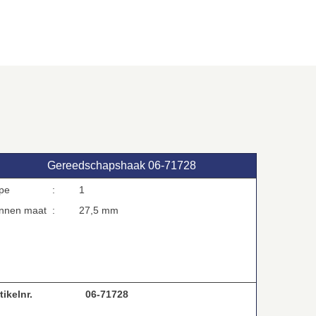
Gereedschapshaak 06‑71728
type :
1
innen maat :
27,5 mm
tikelnr.
06-71728