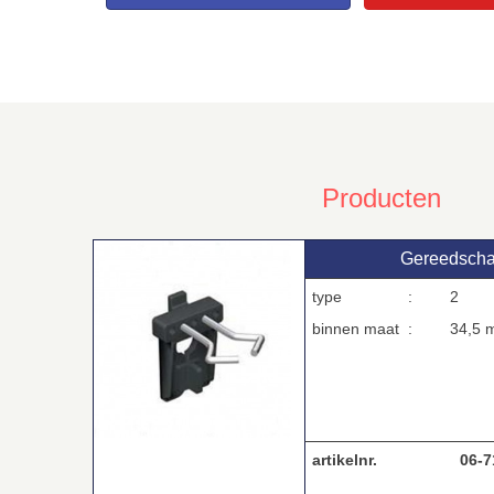
Producten
Gereedscha
type :
2
binnen maat :
34,5 
artikelnr.
06-7