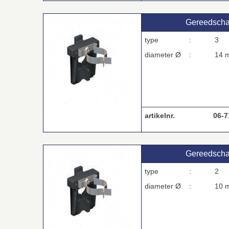
Gereedscha
type :
3
diameter Ø :
14 
artikelnr.
06-7
Gereedscha
type :
2
diameter Ø :
10 