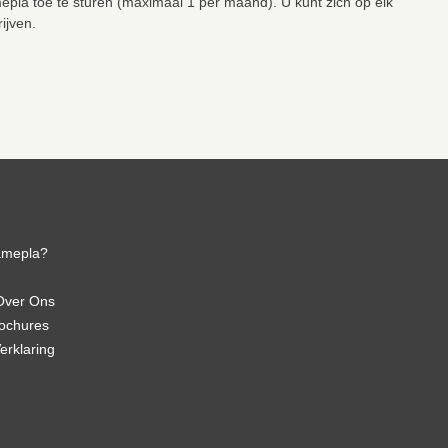
epla toe te sturen (maximaal 1 per maand). U kunt zich op elk
ijven.
amepla?
Over Ons
rochures
erklaring