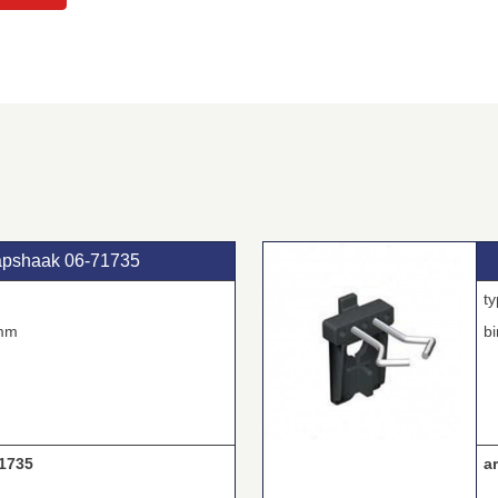
pshaak 06‑71735
mm
b
1735
ar