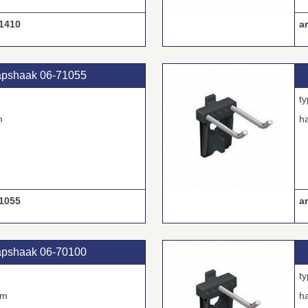
1410
ar
pshaak 06‑71055
m
h
1055
ar
pshaak 06‑70100
mm
h