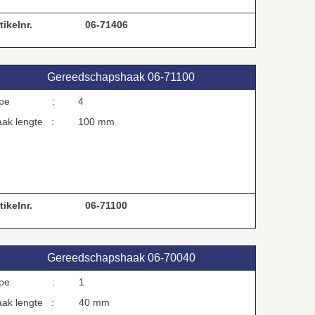
tikelnr.
06-71406
Gereedschapshaak 06‑71100
type :
4
aak lengte :
100 mm
tikelnr.
06-71100
Gereedschapshaak 06‑70040
type :
1
aak lengte :
40 mm