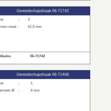
Gereedschapshaak 06‑71742
type :
3
innen maat :
41,5 mm
tikelnr.
06-71742
Gereedschapshaak 06‑71406
type :
1
iameter Ø :
6 mm