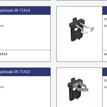
pshaak 06‑71414
mm
b
1414
ar
pshaak 06‑71410
mm
d