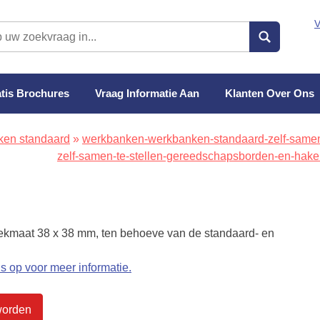
V
tis Brochures
Vraag Informatie Aan
Klanten Over Ons
ken standaard
»
werkbanken-werkbanken-standaard-zelf-samen-
zelf-samen-te-stellen-gereedschapsborden-en-hak
ekmaat 38 x 38 mm, ten behoeve van de standaard- en
 op voor meer informatie.
worden