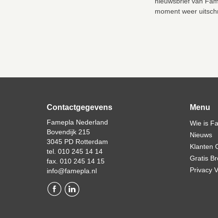
nieuwsbrief van Fam
moment weer uitschr
Contactgegevens
Menu
Famepla Nederland
Wie is F
Bovendijk 215
Nieuws
3045 PD Rotterdam
Klanten 
tel. 010 245 14 14
Gratis B
fax. 010 245 14 15
Privacy V
info@famepla.nl