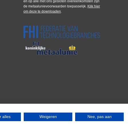
en op alle met ons gesloten overeenkomsten zijn
de metaalunievoorwaarden toepasselijk.
Klik hier
om deze te downloaden
.
 alles
Weigeren
Nee, pas aan