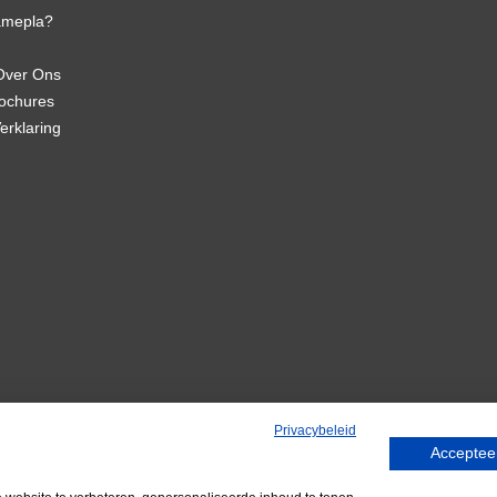
amepla?
Over Ons
rochures
erklaring
Privacybeleid
Accepteer
© 2026 Famepla Nederland