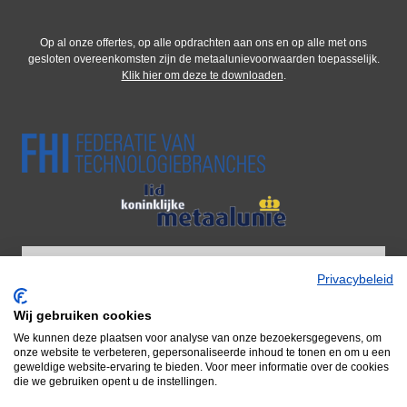
Op al onze offertes, op alle opdrachten aan ons en op alle met ons
gesloten overeenkomsten zijn de metaalunievoorwaarden toepasselijk.
Klik hier om deze te downloaden
.
Privacybeleid
Wij gebruiken cookies
Wij zijn onderdeel van Adiform BV
We kunnen deze plaatsen voor analyse van onze bezoekersgegevens, om
Door naar Adiform
onze website te verbeteren, gepersonaliseerde inhoud te tonen en om u een
geweldige website-ervaring te bieden. Voor meer informatie over de cookies
die we gebruiken opent u de instellingen.