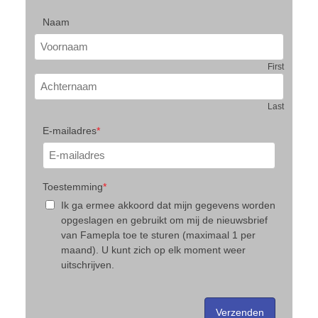
Naam
First
Last
E-mailadres
*
Toestemming
*
Ik ga ermee akkoord dat mijn gegevens worden
opgeslagen en gebruikt om mij de nieuwsbrief
van Famepla toe te sturen (maximaal 1 per
maand). U kunt zich op elk moment weer
uitschrijven.