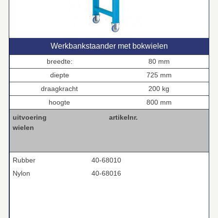
Werkbankstaander met bokwielen
breedte:
80 mm
diepte
725 mm
draagkracht
200 kg
hoogte
800 mm
uitvoering
artikelnr.
wielen
Rubber
40-68010
Nylon
40-68016