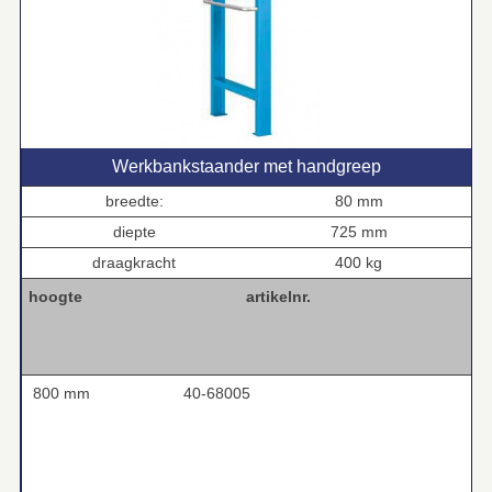
Werkbankstaander met handgreep
breedte:
80 mm
diepte
725 mm
draagkracht
400 kg
hoogte
artikelnr.
800 mm
40-68005