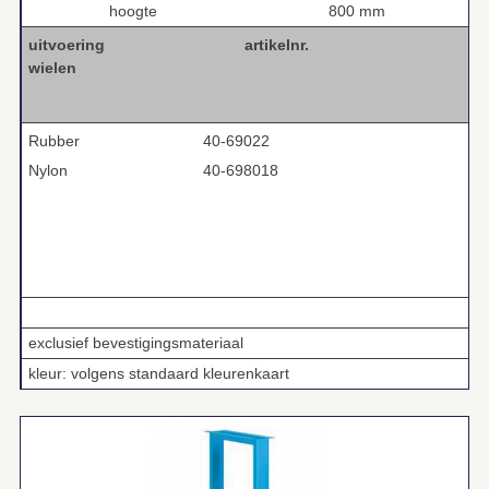
hoogte
800 mm
uitvoering
artikelnr.
wielen
Rubber
40-69022
Nylon
40-698018
in hoogte verstelbaar per 25 mm
exclusief bevestigingsmateriaal
kleur: volgens standaard kleurenkaart