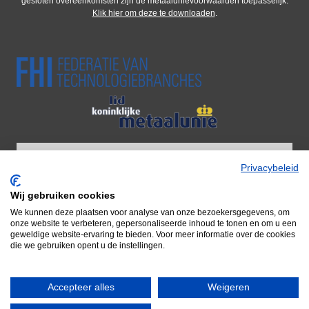
gesloten overeenkomsten zijn de metaalunievoorwaarden toepasselijk.
Klik hier om deze te downloaden
.
Privacybeleid
Wij gebruiken cookies
Wij zijn onderdeel van Adiform BV
We kunnen deze plaatsen voor analyse van onze bezoekersgegevens, om
Door naar Adiform
onze website te verbeteren, gepersonaliseerde inhoud te tonen en om u een
geweldige website-ervaring te bieden. Voor meer informatie over de cookies
die we gebruiken opent u de instellingen.
Accepteer alles
Weigeren
© 2026 Famepla Nederland