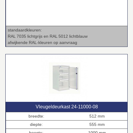
standaardkleuren:
RAL 7035 lichtgrijs en RAL 5012 lichtblauw
afwijkende RAL‑kleuren op aanvraag
Vleugeldeurkast 24‑11000‑08
breedte:
512 mm
diepte:
555 mm
hoogte:
1000 mm