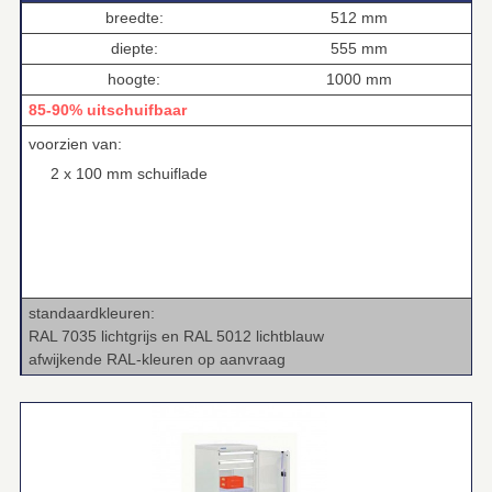
breedte:
512 mm
diepte:
555 mm
hoogte:
1000 mm
85-90% uitschuifbaar
voorzien van:
2 x 100 mm schuiflade
standaardkleuren:
RAL 7035 lichtgrijs en RAL 5012 lichtblauw
afwijkende RAL‑kleuren op aanvraag