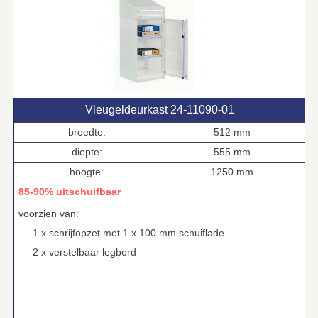
Vleugeldeurkast 24‑11090‑01
breedte:
512 mm
diepte:
555 mm
hoogte:
1250 mm
85-90% uitschuifbaar
voorzien van:
1 x schrijfopzet met 1 x 100 mm schuiflade
2 x verstelbaar legbord