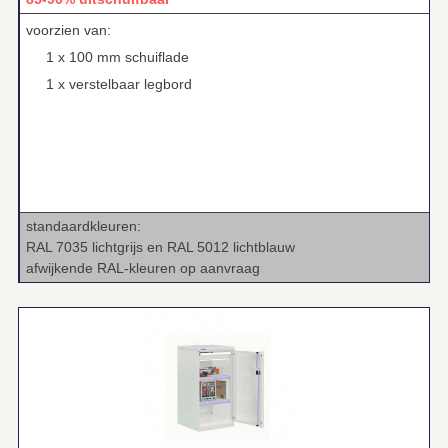
voorzien van:
1 x 100 mm schuiflade
1 x verstelbaar legbord
standaardkleuren:
RAL 7035 lichtgrijs en RAL 5012 lichtblauw
afwijkende RAL‑kleuren op aanvraag