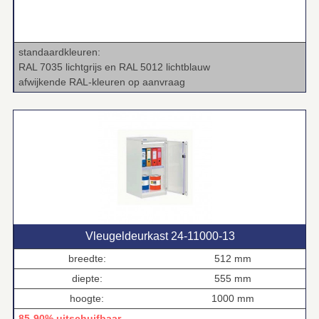
standaardkleuren:
RAL 7035 lichtgrijs en RAL 5012 lichtblauw
afwijkende RAL‑kleuren op aanvraag
Vleugeldeurkast 24‑11000‑13
breedte:
512 mm
diepte:
555 mm
hoogte:
1000 mm
85-90% uitschuifbaar