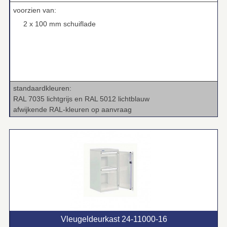
voorzien van:
2 x 100 mm schuiflade
standaardkleuren:
RAL 7035 lichtgrijs en RAL 5012 lichtblauw
afwijkende RAL‑kleuren op aanvraag
Vleugeldeurkast 24‑11000‑16