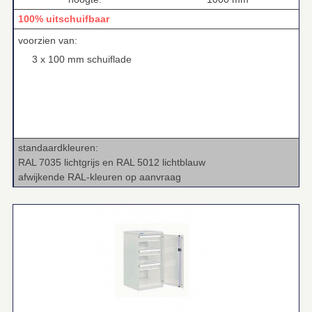
100% uitschuifbaar
voorzien van:
3 x 100 mm schuiflade
standaardkleuren:
RAL 7035 lichtgrijs en RAL 5012 lichtblauw
afwijkende RAL‑kleuren op aanvraag