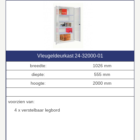
Vleugeldeurkast 24‑32000‑01
breedte:
1026 mm
diepte:
555 mm
hoogte:
2000 mm
.
voorzien van:
4 x verstelbaar legbord