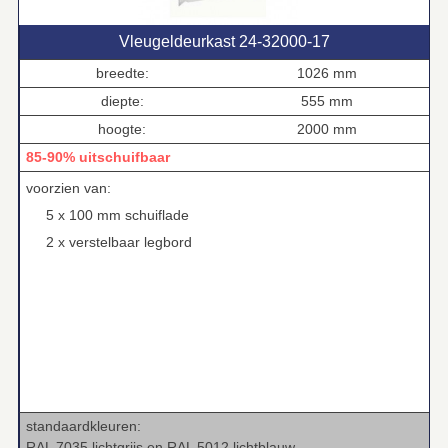
Vleugeldeurkast 24‑32000‑17
breedte:
1026 mm
diepte:
555 mm
hoogte:
2000 mm
85-90% uitschuifbaar
voorzien van:
5 x 100 mm schuiflade
2 x verstelbaar legbord
standaardkleuren:
RAL 7035 lichtgrijs en RAL 5012 lichtblauw