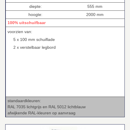
diepte:
555 mm
hoogte:
2000 mm
100% uitschuifbaar
voorzien van:
5 x 100 mm schuiflade
2 x verstelbaar legbord
standaardkleuren:
RAL 7035 lichtgrijs en RAL 5012 lichtblauw
afwijkende RAL‑kleuren op aanvraag