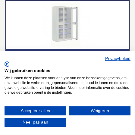
Vleugeldeurkast 24‑62000‑02
Privacybeleid
breedte:
1026 mm
Wij gebruiken cookies
diepte:
555 mm
We kunnen deze plaatsen voor analyse van onze bezoekersgegevens, om
hoogte:
2000 mm
onze website te verbeteren, gepersonaliseerde inhoud te tonen en om u een
geweldige website-ervaring te bieden. Voor meer informatie over de cookies
.
die we gebruiken opent u de instellingen.
voorzien van:
5 x verstelbaar legbord
Accepteer alles
Weigeren
Nee, pas aan
Waar kunnen we u mee van dienst zijn?