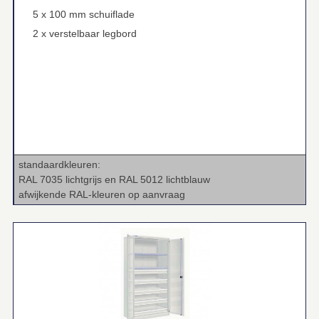
5 x 100 mm schuiflade
2 x verstelbaar legbord
standaardkleuren:
RAL 7035 lichtgrijs en RAL 5012 lichtblauw
afwijkende RAL‑kleuren op aanvraag