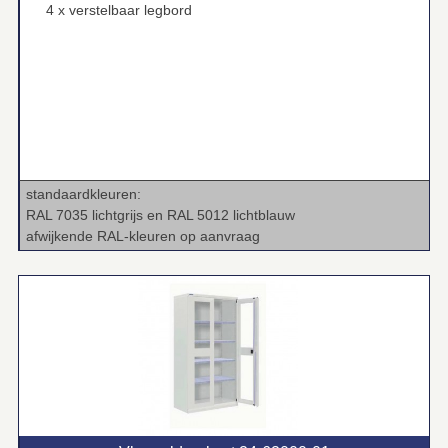
4 x verstelbaar legbord
standaardkleuren:
RAL 7035 lichtgrijs en RAL 5012 lichtblauw
afwijkende RAL‑kleuren op aanvraag