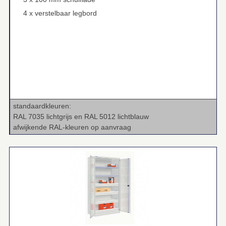
4 x verstelbaar legbord
standaardkleuren:
RAL 7035 lichtgrijs en RAL 5012 lichtblauw
afwijkende RAL‑kleuren op aanvraag