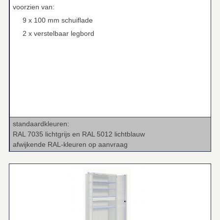
voorzien van:
9 x 100 mm schuiflade
2 x verstelbaar legbord
standaardkleuren:
RAL 7035 lichtgrijs en RAL 5012 lichtblauw
afwijkende RAL‑kleuren op aanvraag