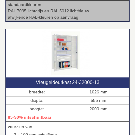
standaardkleuren:
RAL 7035 lichtgrijs en RAL 5012 lichtblauw
afwijkende RAL‑kleuren op aanvraag
Vleugeldeurkast 24‑32000‑13
breedte:
1026 mm
diepte:
555 mm
hoogte:
2000 mm
85-90% uitschuifbaar
voorzien van:
3 x 100 mm schuiflade