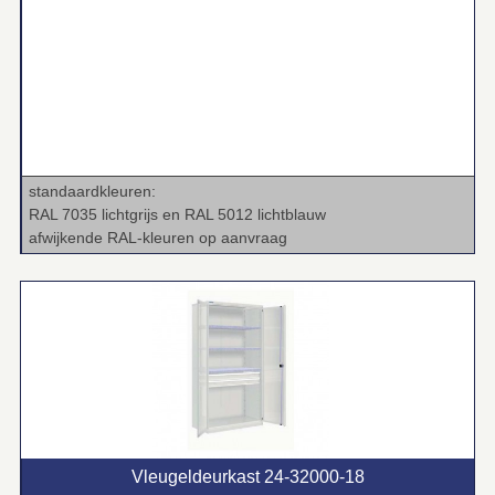
standaardkleuren:
RAL 7035 lichtgrijs en RAL 5012 lichtblauw
afwijkende RAL‑kleuren op aanvraag
Vleugeldeurkast 24‑32000‑18