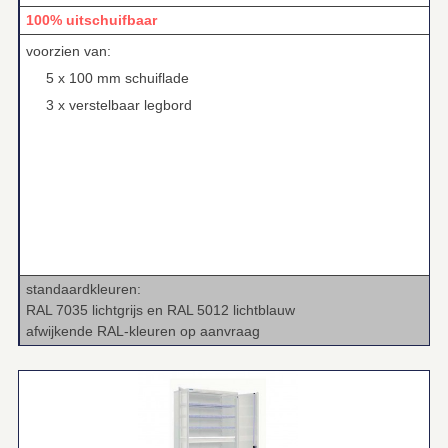
100% uitschuifbaar
voorzien van:
5 x 100 mm schuiflade
3 x verstelbaar legbord
standaardkleuren:
RAL 7035 lichtgrijs en RAL 5012 lichtblauw
afwijkende RAL‑kleuren op aanvraag