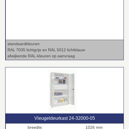
standaardkleuren:
RAL 7035 lichtgrijs en RAL 5012 lichtblauw
afwijkende RAL‑kleuren op aanvraag
Vleugeldeurkast 24‑32000‑05
breedte:
1026 mm