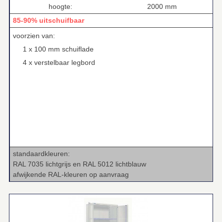
hoogte:
2000 mm
85-90% uitschuifbaar
voorzien van:
1 x 100 mm schuiflade
4 x verstelbaar legbord
standaardkleuren:
RAL 7035 lichtgrijs en RAL 5012 lichtblauw
afwijkende RAL‑kleuren op aanvraag