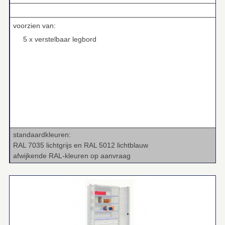
.
voorzien van:
5 x verstelbaar legbord
standaardkleuren:
RAL 7035 lichtgrijs en RAL 5012 lichtblauw
afwijkende RAL‑kleuren op aanvraag