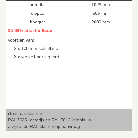
breedte:
1026 mm
diepte:
555 mm
hoogte:
2000 mm
95-80% uitschuifbaar
voorzien van:
2 x 100 mm schuiflade
3 x verstelbaar legbord
standaardkleuren:
RAL 7035 lichtgrijs en RAL 5012 lichtblauw
afwijkende RAL‑kleuren op aanvraag