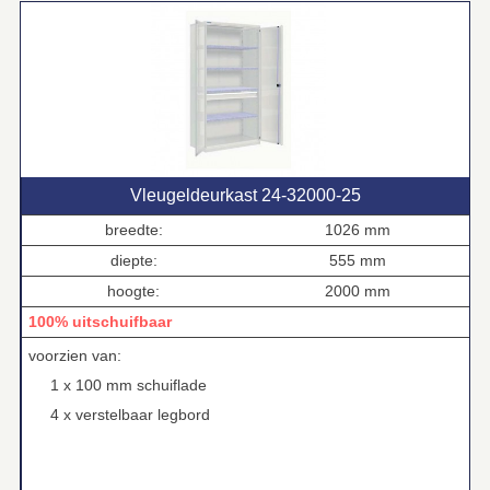
Vleugeldeurkast 24‑32000‑25
breedte:
1026 mm
diepte:
555 mm
hoogte:
2000 mm
100% uitschuifbaar
voorzien van:
1 x 100 mm schuiflade
4 x verstelbaar legbord