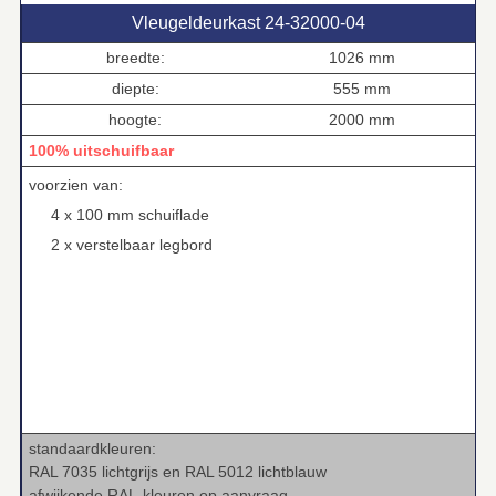
Vleugeldeurkast 24‑32000‑04
breedte:
1026 mm
diepte:
555 mm
hoogte:
2000 mm
100% uitschuifbaar
voorzien van:
4 x 100 mm schuiflade
2 x verstelbaar legbord
standaardkleuren:
RAL 7035 lichtgrijs en RAL 5012 lichtblauw
afwijkende RAL‑kleuren op aanvraag