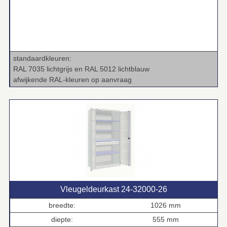
standaardkleuren:
RAL 7035 lichtgrijs en RAL 5012 lichtblauw
afwijkende RAL‑kleuren op aanvraag
Vleugeldeurkast 24‑32000‑26
breedte:
1026 mm
diepte:
555 mm