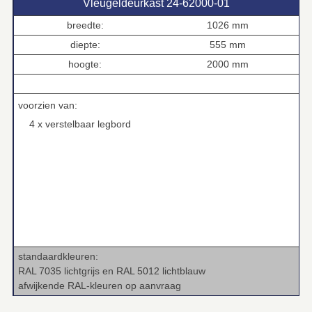
Vleugeldeurkast 24‑62000‑01
breedte:
1026 mm
diepte:
555 mm
hoogte:
2000 mm
.
voorzien van:
4 x verstelbaar legbord
standaardkleuren:
RAL 7035 lichtgrijs en RAL 5012 lichtblauw
afwijkende RAL‑kleuren op aanvraag