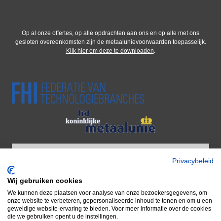
Op al onze offertes, op alle opdrachten aan ons en op alle met ons
gesloten overeenkomsten zijn de metaalunievoorwaarden toepasselijk.
Klik hier om deze te downloaden
.
Privacybeleid
Wij gebruiken cookies
Wij zijn onderdeel van Adiform BV
We kunnen deze plaatsen voor analyse van onze bezoekersgegevens, om
Door naar Adiform
onze website te verbeteren, gepersonaliseerde inhoud te tonen en om u een
geweldige website-ervaring te bieden. Voor meer informatie over de cookies
die we gebruiken opent u de instellingen.