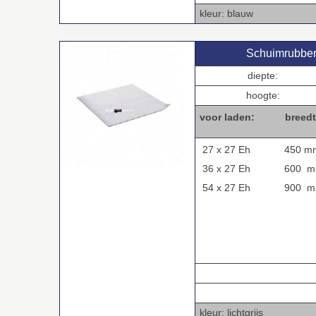
kleur: blauw
Schuimrubber i
diepte:
hoogte:
voor laden:
breedt
27 x 27 Eh
450 m
36 x 27 Eh
600 
54 x 27 Eh
900 
.
.
kleur: lichtgrijs