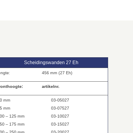
Scheidingswanden 27 Eh
engte:
456 mm (27 Eh)
ronthoogte:
artikelnr.
0 mm
03-05027
5 mm
03-07527
00 – 125 mm
03-10027
50 – 175 mm
03-15027
00 – 250 mm
03-20027