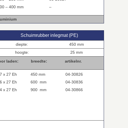
00 – 400 mm
–
luminium
Schuimrubber inlegmat (PE)
diepte:
450 mm
hoogte:
25 mm
oor laden:
breedte:
artikelnr.
7 x 27 Eh
450 mm
04-30826
6 x 27 Eh
600 mm
04-30836
4 x 27 Eh
900 mm
04-30866