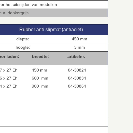
oor het uitsnijden van modellen
eur: donkergrijs
Rubber anti‑slipmat (antraciet)
diepte:
450 mm
hoogte:
3 mm
oor laden:
breedte:
artikelnr.
7 x 27 Eh
450 mm
04-30824
6 x 27 Eh
600 mm
04-30834
4 x 27 Eh
900 mm
04-30864