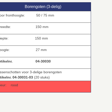
Borengoten (3‑delig)
oor fronthoogte:
50 / 75 mm
reedte:
150 mm
iepte:
150 mm
oogte:
27 mm
tikelnr.
04-30030
ussenschotten voor 3-delige borengoten
rtikelnr. 04-30031-03
(20 stuks)
leur:
rood