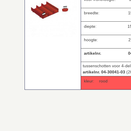
breedte:
150
diepte:
150
hoogte:
27
artikelnr.
0
tussenschotten voor 4-de
artikelnr. 04-30041-03
(2
kleur:
rood