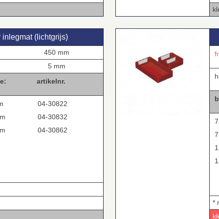
kl
nlegmat (lichtgrijs)
450 mm
f
5 mm
h
e:
artikelnr.
b
m
04-30822
mm
04-30832
7
mm
04-30862
7
1
1
*
kl