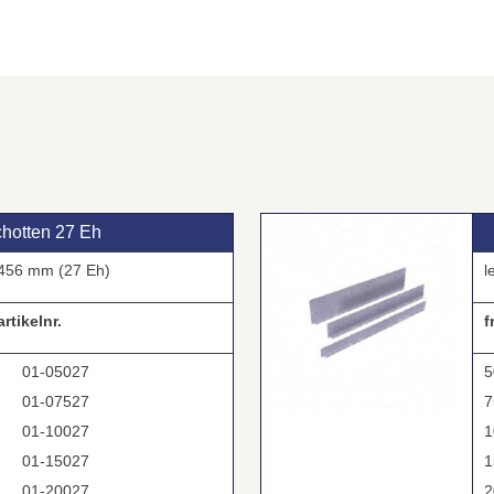
chotten 27 Eh
56 mm (27 Eh)
l
rtikelnr.
f
01-05027
5
01-07527
7
01-10027
1
01-15027
1
01-20027
2