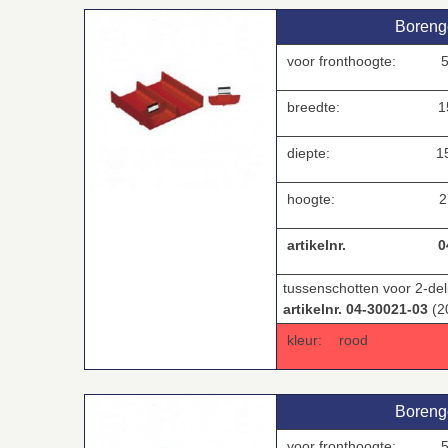
Borengo
voor fronthoogte:
breedte:
150
diepte:
150
hoogte:
27
artikelnr.
0
tussenschotten voor 2-de
artikelnr. 04-30021-03
(2
kleur:
rood
Borengo
voor fronthoogte: