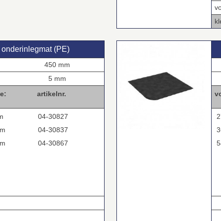
v
kl
 onderinlegmat (PE)
450 mm
5 mm
e:
artikelnr.
v
m
04-30827
2
mm
04-30837
3
mm
04-30867
5
.
.