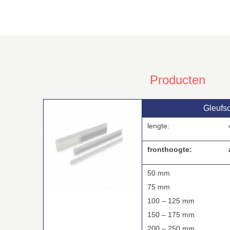
Producten
Gleufs
lengte:
4
fronthoogte:
a
50 mm
75 mm
100 – 125 mm
150 – 175 mm
200 – 250 mm