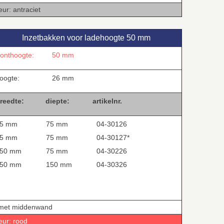
eur: antraciet
Inzetbakken voor ladehoogte 50 mm
ronthoogte:
50 mm
oogte:
26 mm
reedte:
diepte:
artikelnr.
5 mm
75 mm
04-30126
5 mm
75 mm
04-30127*
50 mm
75 mm
04-30226
50 mm
150 mm
04-30326
 met middenwand
eur: rood