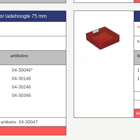
oor ladehoogte 75 mm
f
h
artikelnr.
b
04-30046*
1
04-30146
1
04-30246
04-30346
kl
 artikelnr. 04-30047