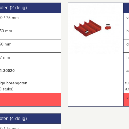
ten (2‑delig)
50 / 75 mm
v
 mm
b
 mm
d
 mm
h
4-30020
ar
lige borengoten
t
0 stuks)
a
k
ten (4‑delig)
50 / 75 mm