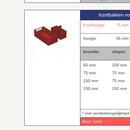
Inzetbakken v
fronthoogte:
75 mm
hoogte:
46 mm
breedte:
diepte:
50 mm
100 mm
75 mm
75 mm
150 mm
75 mm
150 mm
150 mm
* met verdeelmogelijkheid
kleur: rood