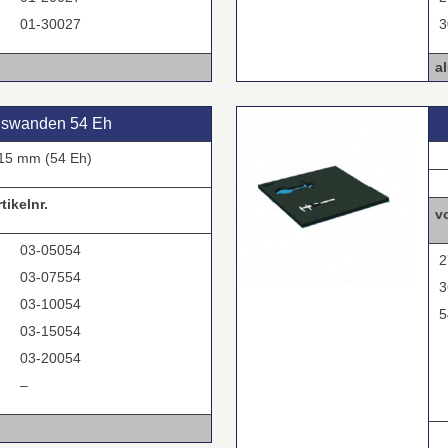
01-30027
3
a
gswanden 54 Eh
15 mm (54 Eh)
rtikelnr.
v
03-05054
2
03-07554
3
03-10054
5
03-15054
03-20054
–
.