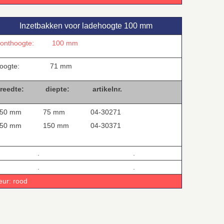
Inzetbakken voor ladehoogte 100 mm
ronthoogte:
100 mm
oogte:
71 mm
reedte:
diepte:
artikelnr.
50 mm
75 mm
04-30271
50 mm
150 mm
04-30371
.
.
.
.
eur: rood