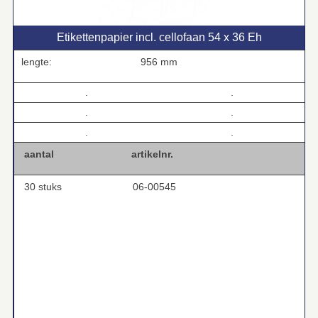
Etikettenpapier incl. cellofaan 54 x 36 Eh
lengte:
956 mm
.
.
.
.
.
.
aantal
artikelnr.
30 stuks
06-00545