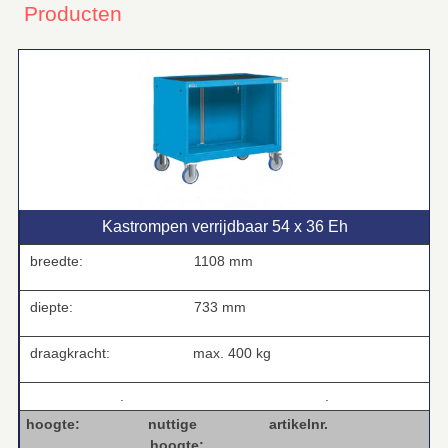
Producten
Kastrompen verrijdbaar 54 x 36 Eh
breedte:
1108 mm
diepte:
733 mm
draagkracht:
max. 400 kg
.
.
hoogte: nuttige artikelnr.
hoogte: