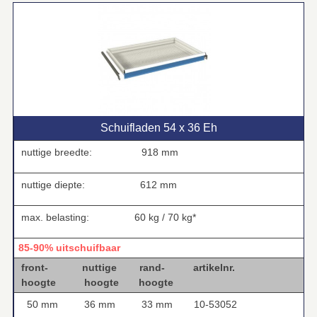
Schuifladen 54 x 36 Eh
nuttige breedte:
918 mm
nuttige diepte:
612 mm
max. belasting: 60 kg / 70 kg*
85-90% uitschuifbaar
front- nuttige rand- artikelnr.
hoogte hoogte hoogte
50 mm
36 mm
33 mm
10-53052