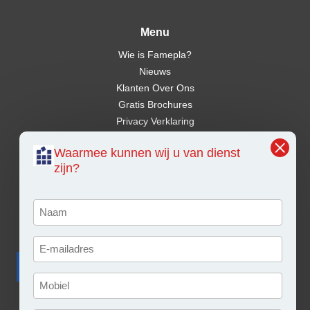
Menu
Wie is Famepla?
Nieuws
Klanten Over Ons
Gratis Brochures
Privacy Verklaring
Waarmee kunnen wij u van dienst
zijn?
Op al onze offertes, op alle opdrachten aan ons en op alle met ons
gesloten overeenkomsten zijn de metaalunievoorwaarden toepasselijk.
Klik hier om deze te downloaden
.