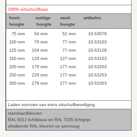
100% uitschuifbaar
front- nuttige rand- artikelnr.
hoogte hoogte hoogte
75 mm
54 mm
52 mm
10-53078
100 mm
79 mm
77 mm
10-53103
125 mm
104 mm
77 mm
10-53128
150 mm
129 mm
127 mm
10-53153
200 mm
179 mm
177 mm
10-53203
250 mm
229 mm
177 mm
10-53253
300 mm
279 mm
277 mm
10-53303
Laden voorzien van extra uitschuifbeveiliging
standaardkleuren:
RAL 5012 lichtblauw en RAL 7035 lichtgrijs
afwijkende RAL-kleuren op aanvraag