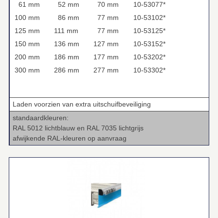
61 mm
52 mm
70 mm
10-53077*
100 mm
86 mm
77 mm
10-53102*
125 mm
111 mm
77 mm
10-53125*
150 mm
136 mm
127 mm
10-53152*
200 mm
186 mm
177 mm
10-53202*
300 mm
286 mm
277 mm
10-53302*
Laden voorzien van extra uitschuifbeveiliging
standaardkleuren:
RAL 5012 lichtblauw en RAL 7035 lichtgrijs
afwijkende RAL-kleuren op aanvraag