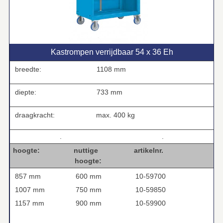
Kastrompen verrijdbaar 54 x 36 Eh
breedte:
1108 mm
diepte:
733 mm
draagkracht:
max. 400 kg
.
.
hoogte: nuttige artikelnr.
hoogte:
857 mm
600 mm
10-59700
1007 mm
750 mm
10-59850
1157 mm
900 mm
10-59900