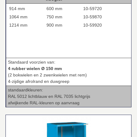
914 mm
600 mm
10-59720
1064 mm
750 mm
10-59870
1214 mm
900 mm
10-59920
Standaard voorzien van:
4 rubber wielen Ø 150 mm
(2 bokwielen en 2 zwenkwielen met rem)
4-zijdige afrolrand en duwgreep
standaardkleuren:
RAL 5012 lichtblauw en RAL 7035 lichtgrijs
afwijkende RAL-kleuren op aanvraag