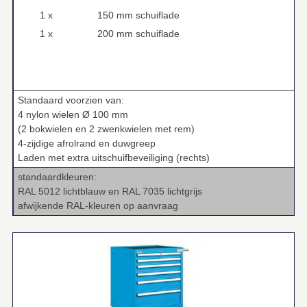
1 x
150 mm schuiflade
1 x
200 mm schuiflade
Standaard voorzien van:
4 nylon wielen Ø 100 mm
(2 bokwielen en 2 zwenkwielen met rem)
4‑zijdige afrolrand en duwgreep
Laden met extra uitschuifbeveiliging (rechts)
standaardkleuren:
RAL 5012 lichtblauw en RAL 7035 lichtgrijs
afwijkende RAL‑kleuren op aanvraag