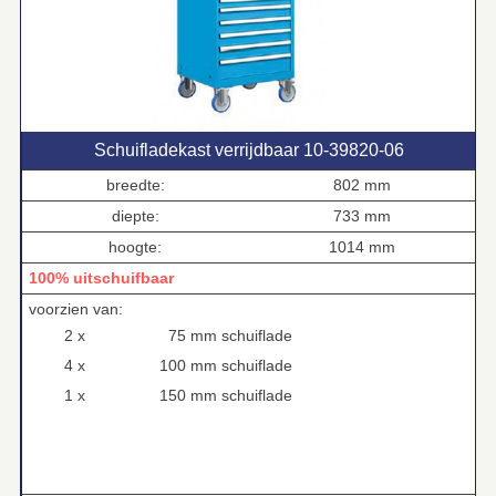
Schuifladekast verrijdbaar 10‑39820‑06
breedte:
802 mm
diepte:
733 mm
hoogte:
1014 mm
100% uitschuifbaar
voorzien van:
2 x
75 mm schuiflade
4 x
100 mm schuiflade
1 x
150 mm schuiflade