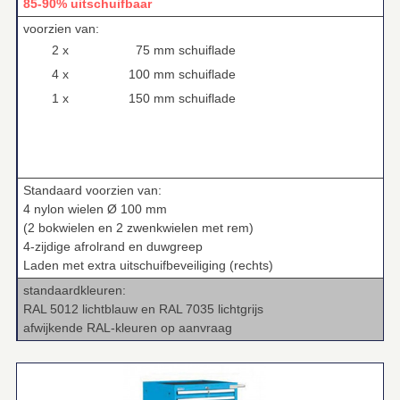
85-90% uitschuifbaar
voorzien van:
2 x
75 mm schuiflade
4 x
100 mm schuiflade
1 x
150 mm schuiflade
Standaard voorzien van:
4 nylon wielen Ø 100 mm
(2 bokwielen en 2 zwenkwielen met rem)
4‑zijdige afrolrand en duwgreep
Laden met extra uitschuifbeveiliging (rechts)
standaardkleuren:
RAL 5012 lichtblauw en RAL 7035 lichtgrijs
afwijkende RAL‑kleuren op aanvraag