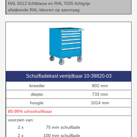
RAL 5012 lichtblauw en RAL 7035 lichtgrijs
afwijkende RAL‑kleuren op aanvraag
Schuifladekast verrijdbaar 10‑39820‑03
breedte:
802 mm
diepte:
733 mm
hoogte:
1014 mm
85-90% uitschuifbaar
voorzien van:
2 x
75 mm schuiflade
2 x
100 mm schuiflade