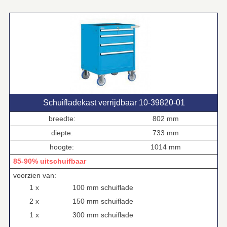
Schuifladekast verrijdbaar 10‑39820‑01
breedte:
802 mm
diepte:
733 mm
hoogte:
1014 mm
85-90% uitschuifbaar
voorzien van:
1 x
100 mm schuiflade
2 x
150 mm schuiflade
1 x
300 mm schuiflade