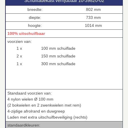
Schuifladekast verrijdbaar 10‑39820‑02
breedte:
802 mm
diepte:
733 mm
hoogte:
1014 mm
100% uitschuifbaar
voorzien van:
1 x
100 mm schuiflade
2 x
150 mm schuiflade
1 x
300 mm schuiflade
Standaard voorzien van:
4 nylon wielen Ø 100 mm
(2 bokwielen en 2 zwenkwielen met rem)
4‑zijdige afrolrand en duwgreep
Laden met extra uitschuifbeveiliging (rechts)
standaardkleuren: