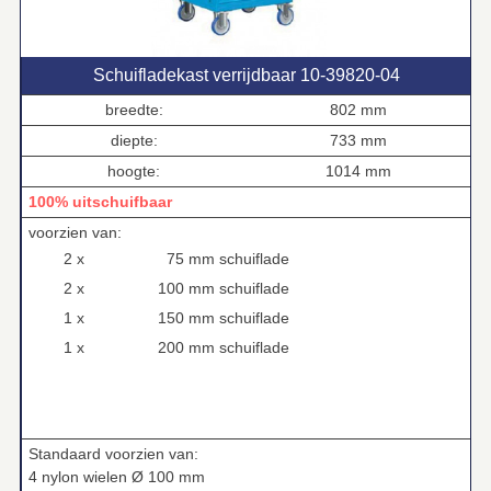
Schuifladekast verrijdbaar 10‑39820‑04
breedte:
802 mm
diepte:
733 mm
hoogte:
1014 mm
100% uitschuifbaar
voorzien van:
2 x
75 mm schuiflade
2 x
100 mm schuiflade
1 x
150 mm schuiflade
1 x
200 mm schuiflade
Standaard voorzien van:
4 nylon wielen Ø 100 mm