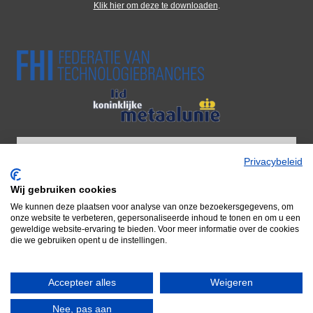
Klik hier om deze te downloaden
.
Privacybeleid
Wij gebruiken cookies
Wij zijn onderdeel van Adiform BV
We kunnen deze plaatsen voor analyse van onze bezoekersgegevens, om
Door naar Adiform
onze website te verbeteren, gepersonaliseerde inhoud te tonen en om u een
geweldige website-ervaring te bieden. Voor meer informatie over de cookies
die we gebruiken opent u de instellingen.
Accepteer alles
Weigeren
© 2026 Famepla Nederland
Nee, pas aan
Waar kunnen we u mee van dienst zijn?