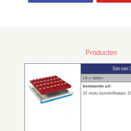
Producten
Set van 
t.b.v. laden: 36
bestaande uit:
32 stuks kunsttofbakjes 1