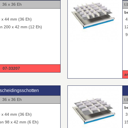
 x 36 Eh
t
b
0 x 44 mm (36 Eh)
4
en 200 x 42 mm (12 Eh)
1
9
7-33207
a
 scheidingsschotten
 x 36 Eh
t
b
0 x 44 mm (36 Eh)
3
ten 98 x 42 mm (6 Eh)
1