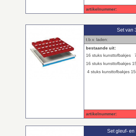
artikelnummer: 0
Set van 
t.b.v. laden: 36
bestaande uit:
16 stuks kunsttofbakjes 
16 stuks kunsttofbakjes 1
4 stuks kunsttofbakjes 1
artikelnummer: 0
Set gleuf‑ en