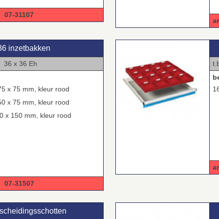
7-31107
a
36 inzetbakken
 x 36 Eh
t
b
75 x 75 mm, kleur rood
1
50 x 75 mm, kleur rood
50 x 150 mm, kleur rood
a
7-31507
 scheidingsschotten