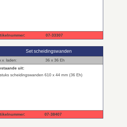
rtikelnummer: 07-33307
Set scheidingswanden
.b.v. laden: 36 x 36 Eh
estaande uit:
 stuks scheidingswanden 610 x 44 mm (36 Eh)
rtikelnummer: 07-38407