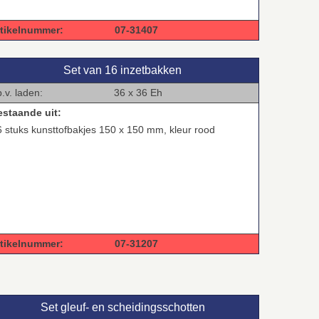
rtikelnummer: 07-31407
Set van 16 inzetbakken
.b.v. laden: 36 x 36 Eh
estaande uit:
6 stuks kunsttofbakjes 150 x 150 mm, kleur rood
rtikelnummer: 07-31207
Set gleuf‑ en scheidingsschotten