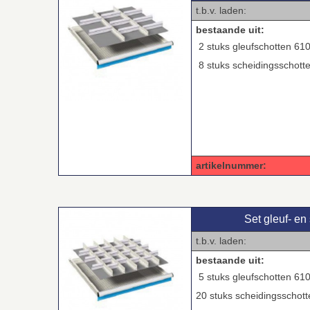
t.b.v. laden: 36
bestaande uit:
2 stuks gleufschotten 61
8 stuks scheidingsschott
artikelnummer: 0
Set gleuf‑ en
t.b.v. laden: 36
bestaande uit:
5 stuks gleufschotten 61
20 stuks scheidingsschot