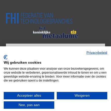
Privacybeleid
Wij gebruiken cookies
Wij zijn onderdeel van Adiform BV
We kunnen deze plaatsen voor analyse van onze bezoekersgegevens, om
Door naar Adiform
onze website te verbeteren, gepersonaliseerde inhoud te tonen en om u een
geweldige website-ervaring te bieden. Voor meer informatie over de cookies
die we gebruiken opent u de instellingen.
Accepteer alles
Weigeren
© 2026 Famepla Nederland
Nee, pas aan
Waar kunnen we u mee van dienst zijn?