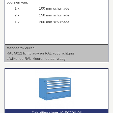
voorzien van:
1 x
100 mm schuiflade
2 x
150 mm schuiflade
1 x
200 mm schuiflade
standaardkleuren:
RAL 5012 lichtblauw en RAL 7035 lichtgrijs
afwijkende RAL‑kleuren op aanvraag