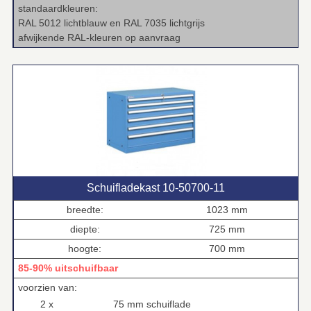
standaardkleuren:
RAL 5012 lichtblauw en RAL 7035 lichtgrijs
afwijkende RAL‑kleuren op aanvraag
Schuifladekast 10‑50700‑11
breedte:
1023 mm
diepte:
725 mm
hoogte:
700 mm
85-90% uitschuifbaar
voorzien van:
2 x
75 mm schuiflade