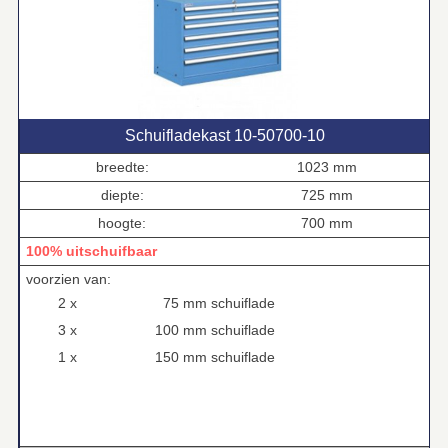
Schuifladekast 10‑50700‑10
breedte:
1023 mm
diepte:
725 mm
hoogte:
700 mm
100% uitschuifbaar
voorzien van:
2 x
75 mm schuiflade
3 x
100 mm schuiflade
1 x
150 mm schuiflade