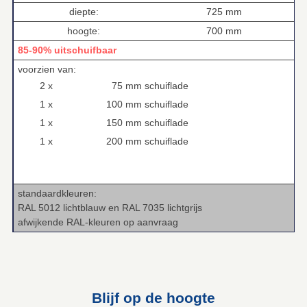
diepte:
725 mm
hoogte:
700 mm
85-90% uitschuifbaar
voorzien van:
2 x
75 mm schuiflade
1 x
100 mm schuiflade
1 x
150 mm schuiflade
1 x
200 mm schuiflade
standaardkleuren:
RAL 5012 lichtblauw en RAL 7035 lichtgrijs
afwijkende RAL‑kleuren op aanvraag
Blijf op de hoogte