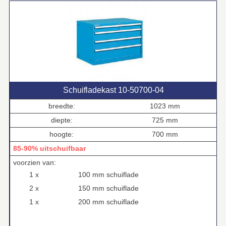
Schuifladekast 10‑50700‑04
breedte:
1023 mm
diepte:
725 mm
hoogte:
700 mm
85-90% uitschuifbaar
voorzien van:
1 x
100 mm schuiflade
2 x
150 mm schuiflade
1 x
200 mm schuiflade