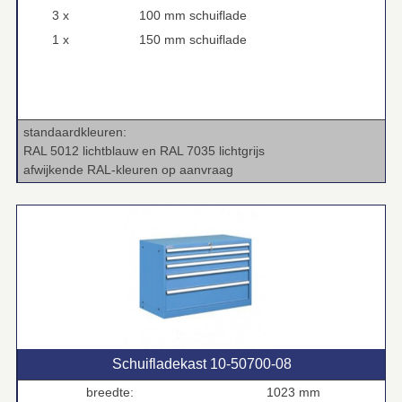
3 x
100 mm schuiflade
1 x
150 mm schuiflade
standaardkleuren:
RAL 5012 lichtblauw en RAL 7035 lichtgrijs
afwijkende RAL‑kleuren op aanvraag
Schuifladekast 10‑50700‑08
breedte:
1023 mm