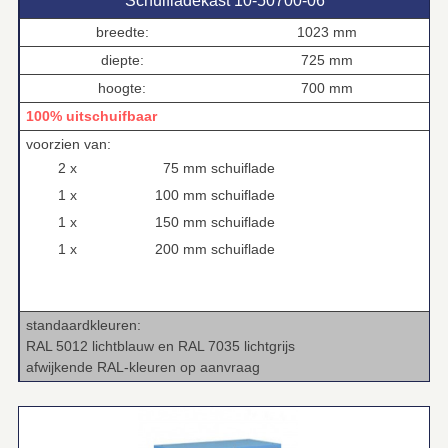
Schuifladekast 10‑50700‑06
breedte:
1023 mm
diepte:
725 mm
hoogte:
700 mm
100% uitschuifbaar
voorzien van:
2 x
75 mm schuiflade
1 x
100 mm schuiflade
1 x
150 mm schuiflade
1 x
200 mm schuiflade
standaardkleuren:
RAL 5012 lichtblauw en RAL 7035 lichtgrijs
afwijkende RAL‑kleuren op aanvraag