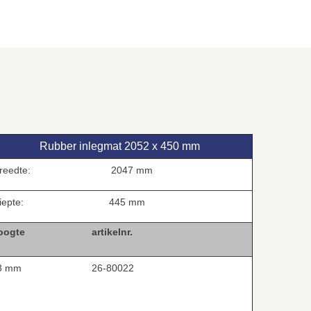
Rubber inlegmat 2052 x 450 mm
reedte:
2047 mm
iepte:
445 mm
oogte artikelnr.
 mm
26-80022