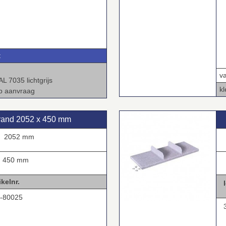
t
v
L 7035 lichtgrijs
kl
op aanvraag
olrand 2052 x 450 mm
2052 mm
.
450 mm
.
lnr.
0025
3