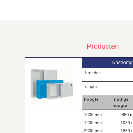
Producten
Kastromp
breedte:
diepte:
hoogte nuttige a
hoogt
1000 mm
850 
1200 mm
1050 
2000 mm
1850 