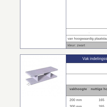
.
van hoogwaardig plaatsta
kleur: zwart
Vak indelings
.
.
vakhoogte nuttige h
200 mm
165
300 mm
265