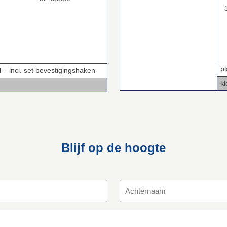
3
pl
 – incl. set bevestigingshaken
kl
Blijf op de hoogte