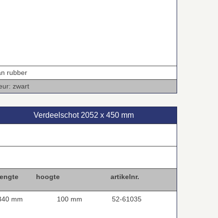
an rubber
eur: zwart
Verdeelschot 2052 x 450 mm
lengte hoogte
artikelnr.
40 mm
100 mm
52-61035