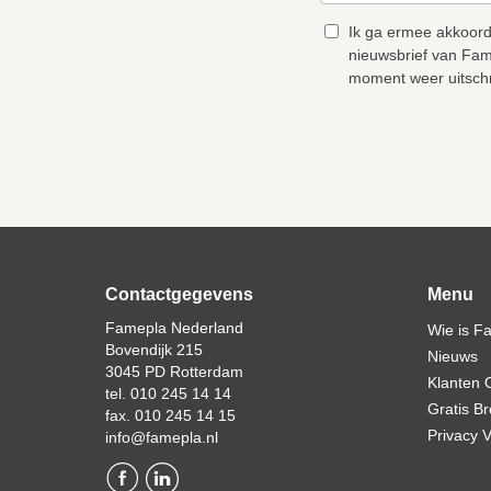
Ik ga ermee akkoord
nieuwsbrief van Fam
moment weer uitschr
Contactgegevens
Menu
Famepla Nederland
Wie is F
Bovendijk 215
Nieuws
3045 PD Rotterdam
Klanten 
tel. 010 245 14 14
Gratis B
fax. 010 245 14 15
Privacy V
info@famepla.nl