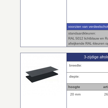
voorzien van verdeelscho
standaardkleuren:
RAL 5012 lichtblauw en RA
afwijkende RAL-kleuren 
3‑zijdige afr
breedte:
diepte:
hoogte artike
20 mm
26-8