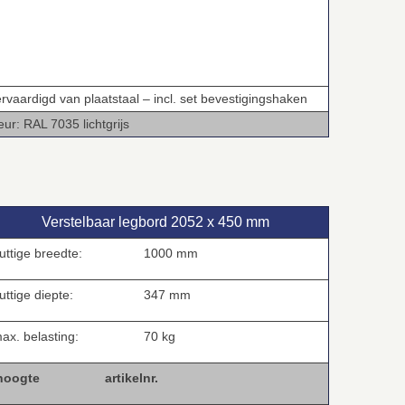
rvaardigd van plaatstaal – incl. set bevestigingshaken
eur: RAL 7035 lichtgrijs
Verstelbaar legbord 2052 x 450 mm
uttige breedte:
1000 mm
ttige diepte:
347 mm
ax. belasting:
70 kg
hoogte
artikelnr.