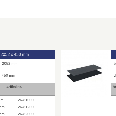
 2052 x 450 mm
2052 mm
b
450 mm
d
rtikelnr.
h
e
mm
26-81000
3
mm
26-81200
mm
26-82000