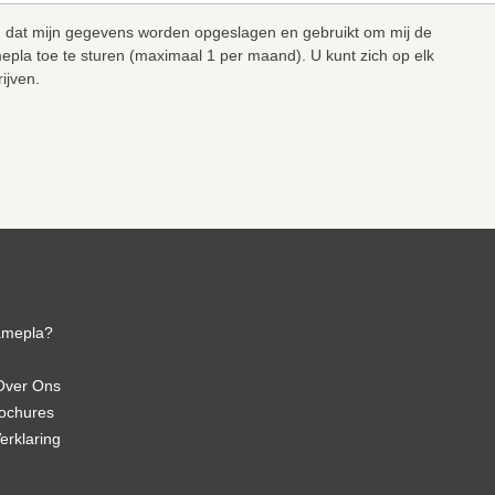
 dat mijn gegevens worden opgeslagen en gebruikt om mij de
epla toe te sturen (maximaal 1 per maand). U kunt zich op elk
ijven.
amepla?
Over Ons
rochures
erklaring