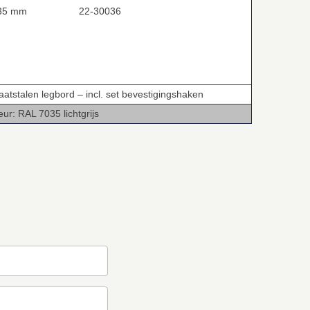
5 mm
22-30036
aatstalen legbord – incl. set bevestigingshaken
eur: RAL 7035 lichtgrijs