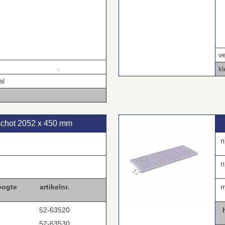
ve
.
kl
al
schot 2052 x 450 mm
n
nu
oogte
artikelnr.
m
52-63520
52-63530