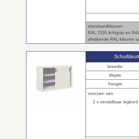
.
standaardkleuren:
RAL 7035 lichtgrijs en RA
afwijkende RAL‑kleuren 
Schuifdeur
breedte:
diepte:
hoogte:
voorzien van:
2 x verstelbaar legbord