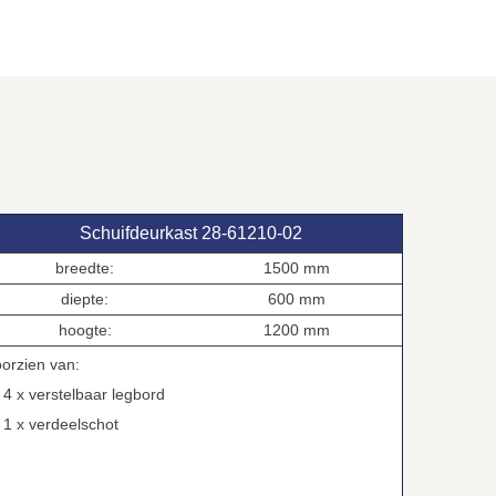
Schuifdeurkast 28‑61210‑02
breedte:
1500 mm
diepte:
600 mm
hoogte:
1200 mm
oorzien van:
 x verstelbaar legbord
 x verdeelschot