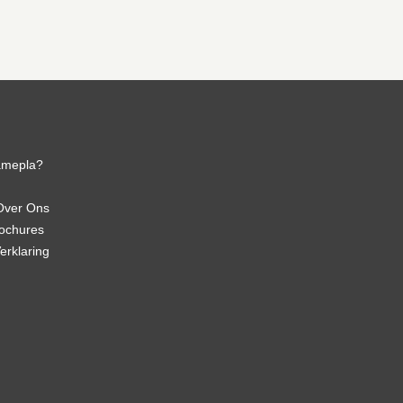
amepla?
Over Ons
rochures
erklaring