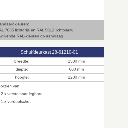
tandaardkleuren:
AL 7035 lichtgrijs en RAL 5012 lichtblauw
fwijkende RAL‑kleuren op aanvraag
Schuifdeurkast 28‑61210‑01
breedte:
1500 mm
diepte:
600 mm
hoogte:
1200 mm
oorzien van:
 x verstelbaar legbord
 x verdeelschot