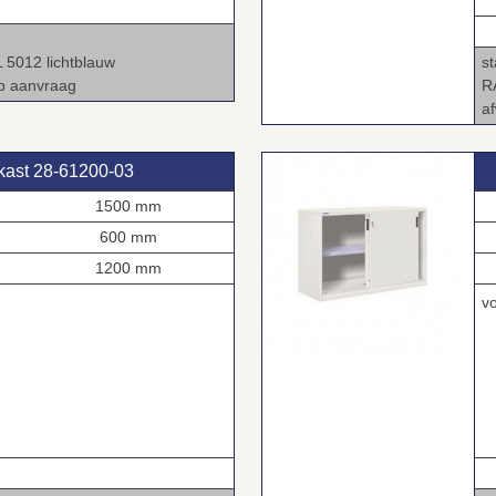
.
L 5012 lichtblauw
s
op aanvraag
R
a
kast 28‑61200‑03
1500 mm
600 mm
1200 mm
v
1
.