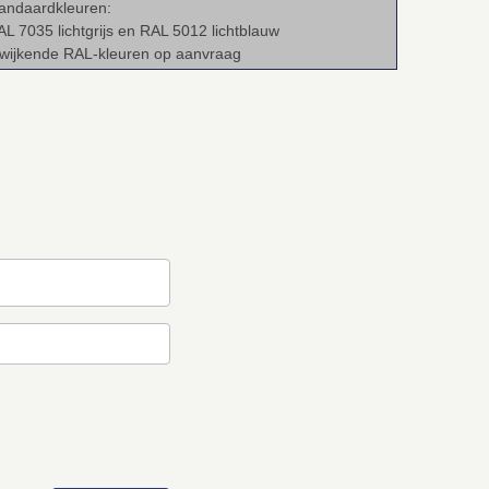
tandaardkleuren:
AL 7035 lichtgrijs en RAL 5012 lichtblauw
fwijkende RAL‑kleuren op aanvraag