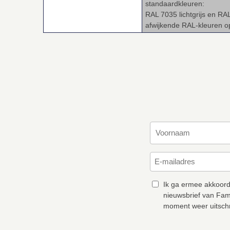
standaardkleuren:
RAL 7035 lichtgrijs en RA
afwijkende RAL‑kleuren 
Ik ga ermee akkoord
nieuwsbrief van Fam
moment weer uitschr