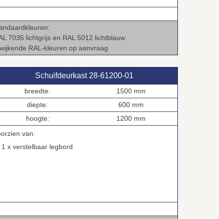
tandaardkleuren:
AL 7035 lichtgrijs en RAL 5012 lichtblauw
fwijkende RAL‑kleuren op aanvraag
Schuifdeurkast 28‑61200‑01
breedte:
1500 mm
diepte:
600 mm
hoogte:
1200 mm
oorzien van:
 x verstelbaar legbord