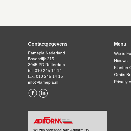
Contactgegevens
Menu
Famepla Nederland
Wie is F
Bovendijk 215
Nieuws
3045 PD Rotterdam
Klanten 
tel. 010 245 14 14
Gratis B
fax. 010 245 14 15
Privacy V
info@famepla.nl
Wij zijn onderdeel van Adiform BV