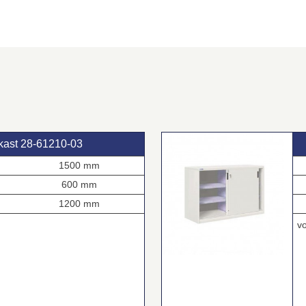
kast 28‑61210‑03
1500 mm
600 mm
1200 mm
v
4
1