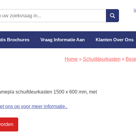
V
tis Brochures
Vraag Informatie Aan
Klanten Over Ons
Home
»
Schuifdeurkasten
»
Best
Famepla schuifdeurkasten 1500 x 600 mm, met
t ons op voor meer informatie.
.
worden