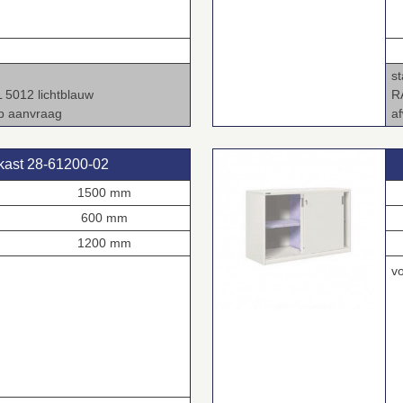
.
s
L 5012 lichtblauw
R
op aanvraag
a
kast 28‑61200‑02
1500 mm
600 mm
1200 mm
v
2
1