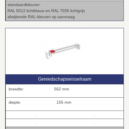
standaardkleuren:
RAL 5012 lichtblauw en RAL 7035 lichtgrijs
afwijkende RAL-kleuren op aanvraag
Gereedschapswisselraam
breedte:
562 mm
diepte:
155 mm
.
.
.
.