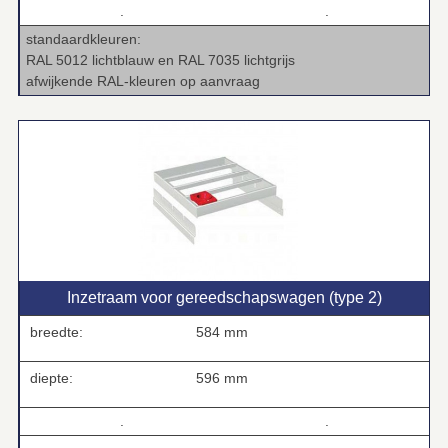
.
.
standaardkleuren:
RAL 5012 lichtblauw en RAL 7035 lichtgrijs
afwijkende RAL-kleuren op aanvraag
Inzetraam voor gereedschapswagen (type 2)
breedte:
584 mm
diepte:
596 mm
.
.