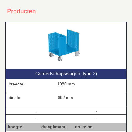
Producten
Gereedschapswagen (type 2)
breedte:
1080 mm
diepte:
692 mm
.
.
.
.
hoogte: draagkracht: artikelnr.