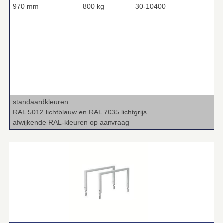
970 mm
800 kg
30-10400
.
.
standaardkleuren:
RAL 5012 lichtblauw en RAL 7035 lichtgrijs
afwijkende RAL-kleuren op aanvraag