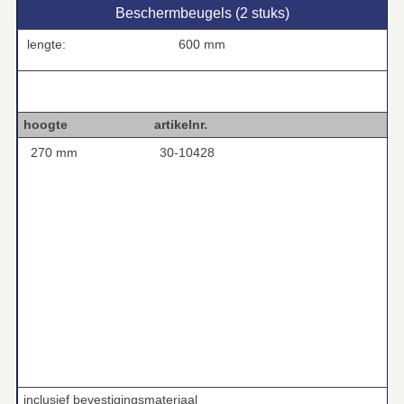
Beschermbeugels (2 stuks)
lengte:
600 mm
hoogte:
270 mm
hoogte artikelnr.
270 mm
30-10428
inclusief bevestigingsmateriaal