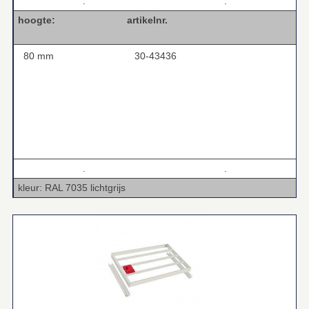
.
.
hoogte: artikelnr.
80 mm
30-43436
.
.
kleur: RAL 7035 lichtgrijs