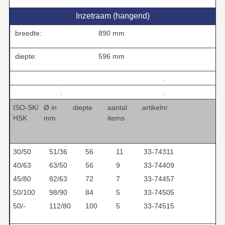
Inzetraam (hangend)
breedte:
890 mm
diepte:
596 mm
.
.
.
.
ISO-SK/
Ø in
diepte
aantal
artikelnr.
HSK
mm
items
30/50
51/36
56
11
33-74311
40/63
63/50
56
9
33-74409
45/80
82/63
72
7
33-74457
50/100
98/90
84
5
33-74505
50/-
112/80
100
5
33-74515