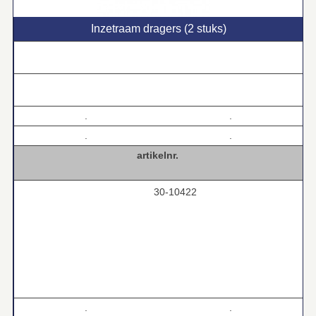
Inzetraam dragers (2 stuks)
breedte:
890 mm
diepte:
596 mm
.
.
.
.
artikelnr.
30-10422
.
.