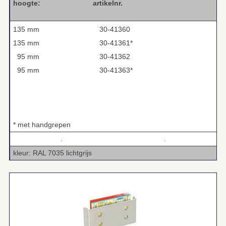
hoogte: artikelnr.
135 mm
30-41360
135 mm
30-41361*
95 mm
30-41362
95 mm
30-41363*
* met handgrepen
.
.
kleur: RAL 7035 lichtgrijs