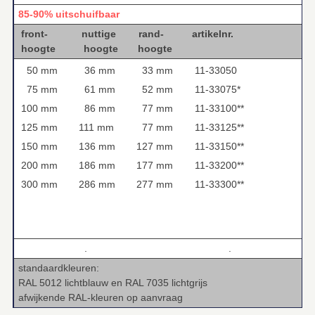
85-90% uitschuifbaar
front- nuttige rand- artikelnr.
hoogte hoogte hoogte
50 mm
36 mm
33 mm
11-33050
75 mm
61 mm
52 mm
11-33075*
100 mm
86 mm
77 mm
11-33100**
125 mm
111 mm
77 mm
11-33125**
150 mm
136 mm
127 mm
11-33150**
200 mm
186 mm
177 mm
11-33200**
300 mm
286 mm
277 mm
11-33300**
.
.
standaardkleuren:
RAL 5012 lichtblauw en RAL 7035 lichtgrijs
afwijkende RAL-kleuren op aanvraag