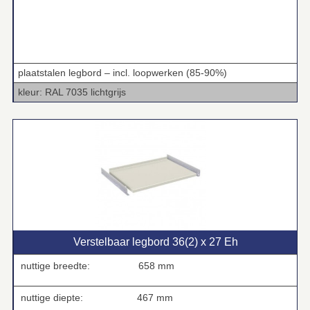
plaatstalen legbord – incl. loopwerken (85-90%)
kleur: RAL 7035 lichtgrijs
Verstelbaar legbord 36(2) x 27 Eh
nuttige breedte:
658 mm
nuttige diepte:
467 mm