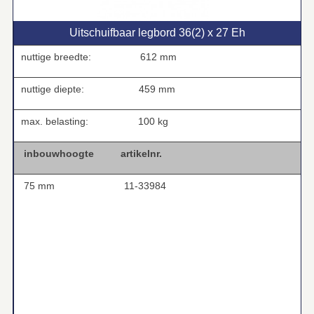
Uitschuifbaar legbord 36(2) x 27 Eh
nuttige breedte:
612 mm
nuttige diepte:
459 mm
max. belasting:
100 kg
inbouwhoogte
artikelnr.
75 mm
11-33984