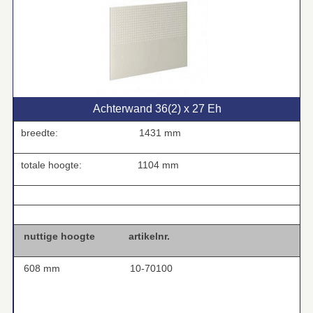
Achterwand 36(2) x 27 Eh
breedte:
1431 mm
totale hoogte:
1104 mm
.
.
nuttige hoogte
artikelnr.
608 mm
10-70100