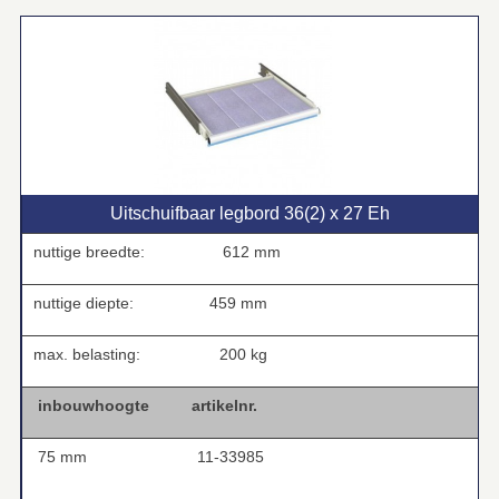
Uitschuifbaar legbord 36(2) x 27 Eh
nuttige breedte:
612 mm
nuttige diepte:
459 mm
max. belasting:
200 kg
inbouwhoogte
artikelnr.
75 mm
11-33985