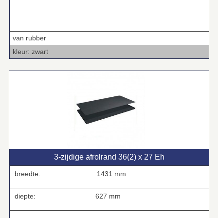
van rubber
kleur: zwart
3‑zijdige afrolrand 36(2) x 27 Eh
breedte:
1431 mm
diepte:
627 mm
.