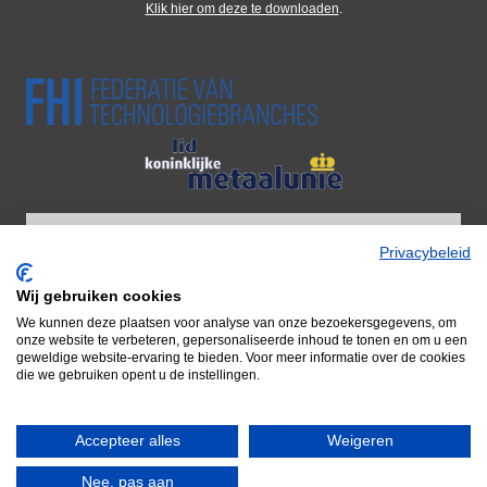
Klik hier om deze te downloaden
.
Privacybeleid
Wij gebruiken cookies
Wij zijn onderdeel van Adiform BV
We kunnen deze plaatsen voor analyse van onze bezoekersgegevens, om
Door naar Adiform
onze website te verbeteren, gepersonaliseerde inhoud te tonen en om u een
geweldige website-ervaring te bieden. Voor meer informatie over de cookies
die we gebruiken opent u de instellingen.
Accepteer alles
Weigeren
© 2026 Famepla Nederland
Nee, pas aan