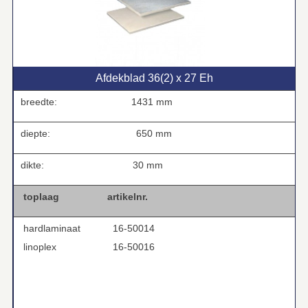
Afdekblad 36(2) x 27 Eh
breedte:
1431 mm
diepte:
650 mm
dikte:
30 mm
toplaag
artikelnr.
hardlaminaat
16-50014
linoplex
16-50016