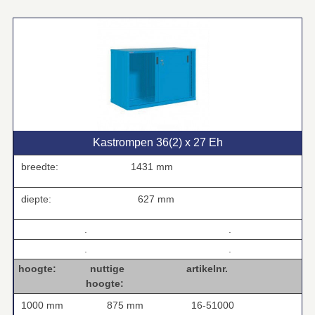
Kastrompen 36(2) x 27 Eh
breedte:
1431 mm
diepte:
627 mm
.
.
.
.
hoogte: nuttige artikelnr.
hoogte:
1000 mm
875 mm
16-51000