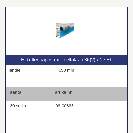
Etikettenpapier incl. cellofaan 36(2) x 27 Eh
lengte:
650 mm
.
.
aantal
artikelnr.
30 stuks
06-00365