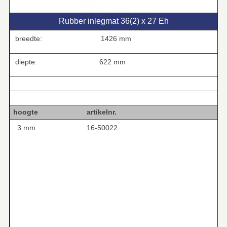
Rubber inlegmat 36(2) x 27 Eh
breedte:
1426 mm
diepte:
622 mm
.
.
hoogte artikelnr.
3 mm
16-50022