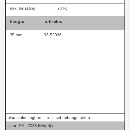
max. belasting:
70 kg
hoogte
artikelnr.
35 mm
33-52038
plaatstalen legbord – incl. set ophangstroken
kleur: RAL 7035 lichtgrijs