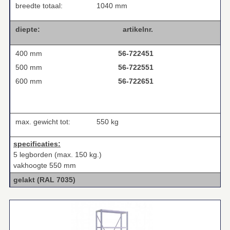
breedte totaal:
1040 mm
diepte:
artikelnr.
400 mm
56-722451
500 mm
56-722551
600 mm
56-722651
max. gewicht tot:
550 kg
specificaties:
5 legborden (max. 150 kg.)
vakhoogte 550 mm
gelakt (RAL 7035)