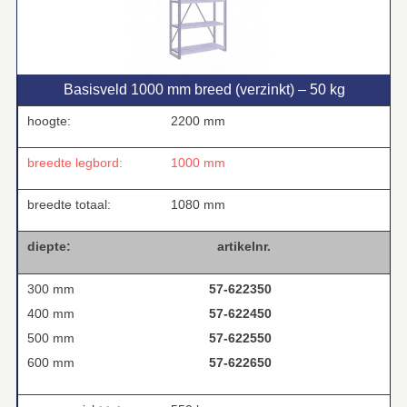
Basisveld 1000 mm breed (verzinkt) – 50 kg
hoogte:
2200 mm
breedte legbord:
1000 mm
breedte totaal:
1080 mm
diepte:
artikelnr.
300 mm
57-622350
400 mm
57-622450
500 mm
57-622550
600 mm
57-622650