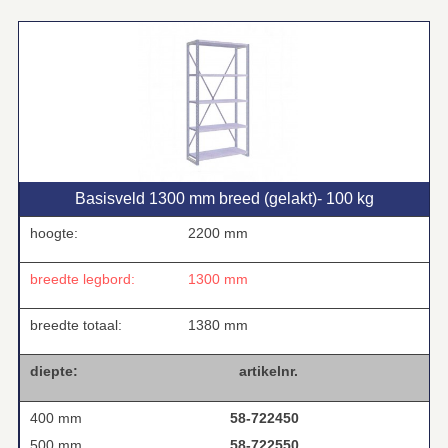
Basisveld 1300 mm breed (gelakt)‑ 100 kg
hoogte:
2200 mm
breedte legbord:
1300 mm
breedte totaal:
1380 mm
diepte:
artikelnr.
400 mm
58-722450
500 mm
58-722550