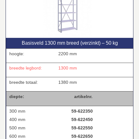
Basisveld 1300 mm breed (verzinkt) – 50 kg
hoogte:
2200 mm
breedte legbord:
1300 mm
breedte totaal:
1380 mm
diepte:
artikelnr.
300 mm
59-622350
400 mm
59-622450
500 mm
59-622550
600 mm
59-622650