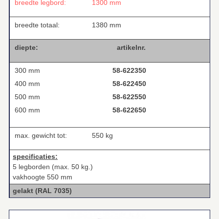
breedte legbord:
1300 mm
breedte totaal:
1380 mm
diepte:
artikelnr.
300 mm
58-622350
400 mm
58-622450
500 mm
58-622550
600 mm
58-622650
max. gewicht tot:
550 kg
specificaties:
5 legborden (max. 50 kg.)
vakhoogte 550 mm
gelakt (RAL 7035)