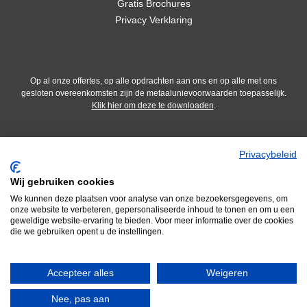
Gratis Brochures
Privacy Verklaring
Op al onze offertes, op alle opdrachten aan ons en op alle met ons
gesloten overeenkomsten zijn de metaalunievoorwaarden toepasselijk.
Klik hier om deze te downloaden
.
Privacybeleid
Wij gebruiken cookies
We kunnen deze plaatsen voor analyse van onze bezoekersgegevens, om
onze website te verbeteren, gepersonaliseerde inhoud te tonen en om u een
geweldige website-ervaring te bieden. Voor meer informatie over de cookies
die we gebruiken opent u de instellingen.
Accepteer alles
Weigeren
Wij zijn onderdeel van Adiform BV
Nee, pas aan
Waar kunnen we u mee van dienst zijn?