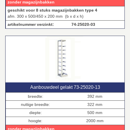
zonder magazijnbakken
geschikt voor 8 stuks magazijnbakken type 4
afm. 300 x 500/450 x 200 mm (b x d x h)
artikelnummer verzinkt: 74‑25020‑03
Aanbouwdeel gelakt 73‑25020‑13
breedte:
392 mm
nuttige breedte:
322 mm
diepte:
500 mm
hoogte:
2000 mm
zonder magazijnbakken