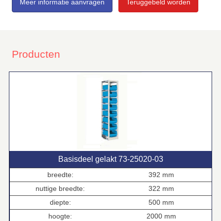
Meer informatie aanvragen
Teruggebeld worden
Producten
Basisdeel gelakt 73‑25020‑03
breedte:
392 mm
nuttige breedte:
322 mm
diepte:
500 mm
hoogte:
2000 mm