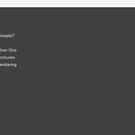
amepla?
Over Ons
rochures
erklaring